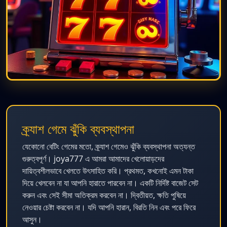
ক্র্যাশ গেমে ঝুঁকি ব্যবস্থাপনা
যেকোনো বেটিং গেমের মতো, ক্র্যাশ গেমেও ঝুঁকি ব্যবস্থাপনা অত্যন্ত
গুরুত্বপূর্ণ। joya777 এ আমরা আমাদের খেলোয়াড়দের
দায়িত্বশীলভাবে খেলতে উৎসাহিত করি। প্রথমত, কখনোই এমন টাকা
দিয়ে খেলবেন না যা আপনি হারাতে পারবেন না। একটি নির্দিষ্ট বাজেট সেট
করুন এবং সেই সীমা অতিক্রম করবেন না। দ্বিতীয়ত, ক্ষতি পুষিয়ে
নেওয়ার চেষ্টা করবেন না। যদি আপনি হারান, বিরতি নিন এবং পরে ফিরে
আসুন।