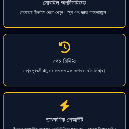
মোবাইল অপটিমাইজড
যেকোনো ডিভাইস থেকে খেলুন। স্মুথ এবং দ্রুত পারফরম্যান্স।
গেম হিস্ট্রি
দেখুন পূর্ববর্তী রাউন্ডের ফলাফল এবং আপনার বেটিং হিস্ট্রি।
তাৎক্ষণিক পেআউট
জিতলে তাৎক্ষণিক আপনার একাউন্টে টাকা যুক্ত হয়। কোনো বিলম্ব নেই।