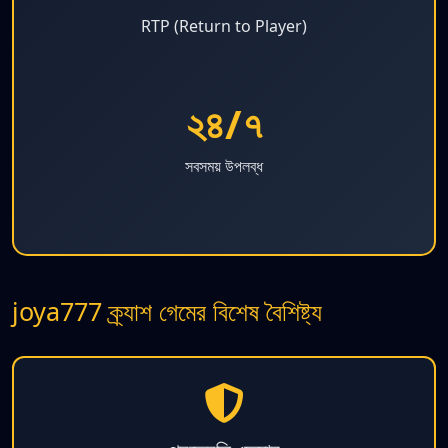
RTP (Return to Player)
২৪/৭
সবসময় উপলব্ধ
joya777 ক্র্যাশ গেমের বিশেষ বৈশিষ্ট্য