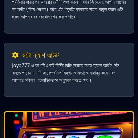
প্রতিবার হারার পর আপনার বেট দ্বিগুণ করুন। যখন জিতবেন, আপনি আগের
সব ক্ষতি পুষিয়ে নেবেন। তবে এই পদ্ধতি ব্যবহারে সতর্ক থাকুন কারণ এটি
দ্রুত আপনার ব্যাংকরোল শেষ করতে পারে।
অটো ক্যাশ আউট
joya777 এ আপনি একটি নির্দিষ্ট মাল্টিপ্লায়ারে অটো ক্যাশ আউট সেট
করতে পারেন। এটি আবেগজনিত সিদ্ধান্ত এড়াতে সাহায্য করে এবং
আপনার কৌশল ধারাবাহিকভাবে অনুসরণ করতে দেয়।