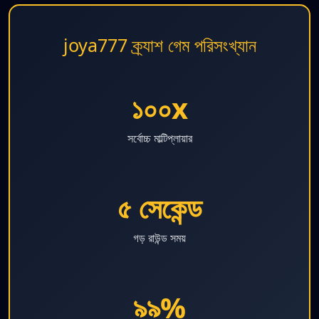
joya777 ক্র্যাশ গেম পরিসংখ্যান
১০০x
সর্বোচ্চ মাল্টিপ্লায়ার
৫ সেকেন্ড
গড় রাউন্ড সময়
৯৯%