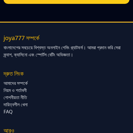
joya777 সম্পর্কে
বাংলাদেশের সবচেয়ে বিশ্বস্ত অনলাইন গেমিং প্ল্যাটফর্ম। আমরা প্রদান করি সেরা
ক্র্যাশ, ক্যাসিনো এবং স্পোর্টস বেটিং অভিজ্ঞতা।
দ্রুত লিংক
আমাদের সম্পর্কে
নিয়ম ও শর্তাবলী
গোপনীয়তা নীতি
দায়িত্বশীল খেলা
FAQ
আরও